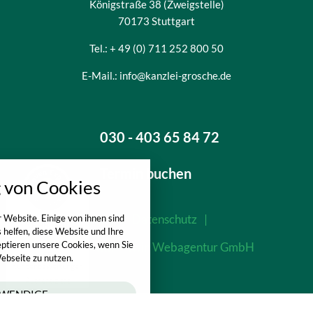
Königstraße 38 (Zweigstelle)
70173 Stuttgart
Tel.: + 49 (0) 711 252 800 50
E-Mail.: info@kanzlei-grosche.de
Kundenbewertungen und Erfahrungen zu
Rechtsanspruch Kita
SEHR GUT
030 - 403 65 84 72
%
100
Empfehlungen auf
nstellungen
ProvenExpert.com
5,00
/
4,98
Termin buchen
von Cookies
über alle verwendeten Cookies und
61
4
chkeit folgende Kategorien zu
r zu blockieren.
Bewertungen auf
Impressum
|
Datenschutz
|
1
Bewertungen von
 Website. Einige von ihnen sind
SEHR GUT
ProvenExpert.com
anderen Quelle
helfen, diese Website und Ihre
eptieren unsere Cookies, wenn Sie
Made with
❤
twin Webagentur GmbH
Notwendig
65
ebseite zu nutzen.
Blick aufs ProvenExpert-Profil werfen
Kundenbewertungen
14.05.2026
Authentizität
Performance
WENDIGE